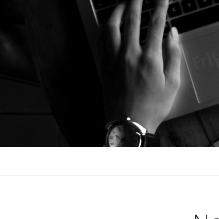
I´M NORBERT
FREELANCE SOCIAL MEDIA, ONLINE 