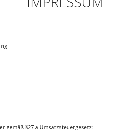
IMPRESSUM
ung
er gemäß §27 a Umsatzsteuergesetz: