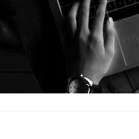
I´M NORBERT
FREELANCE SOCIAL MEDIA, ONLINE 